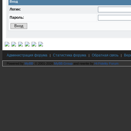
Вход
Логин:
Пароль:
Администрация форума
Статистика форума
Обратная связь
Вер
|
|
|
Powered by
MyBB
, © 2001-2026
MyBB Group
and rewrite by
Hi Fidelity Forum