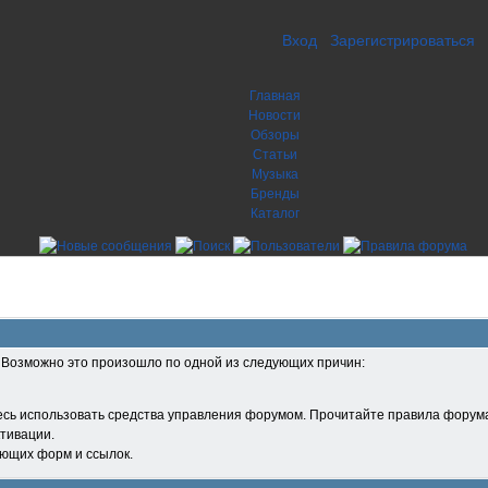
Вход
Зарегистрироваться
Главная
Новости
Обзоры
Статьи
Музыка
Бренды
Каталог
. Возможно это произошло по одной из следующих причин:
есь использовать средства управления форумом. Прочитайте правила форума
тивации.
ующих форм и ссылок.