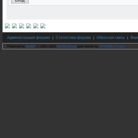
Администрация форума
Статистика форума
Обратная связь
Вер
|
|
|
Powered by
MyBB
, © 2001-2026
MyBB Group
and rewrite by
Hi Fidelity Forum