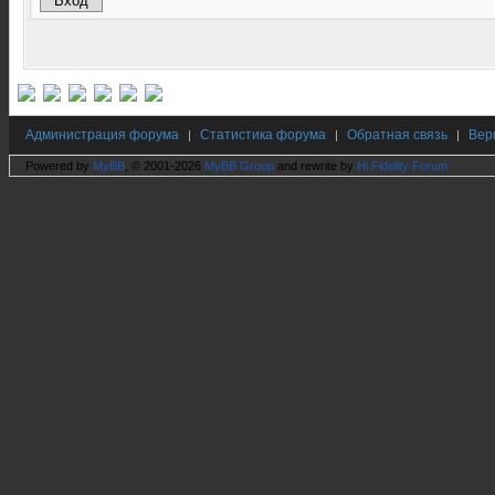
Администрация форума
Статистика форума
Обратная связь
Вер
|
|
|
Powered by
MyBB
, © 2001-2026
MyBB Group
and rewrite by
Hi Fidelity Forum