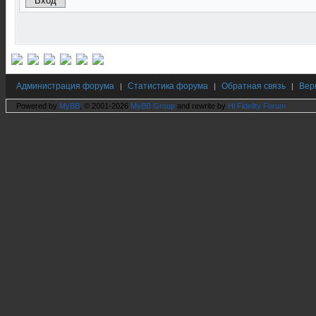
Администрация форума
Статистика форума
Обратная связь
Вер
|
|
|
Powered by
MyBB
, © 2001-2026
MyBB Group
and rewrite by
Hi Fidelity Forum