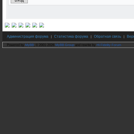
Администрация форума
Статистика форума
Обратная связь
Вер
|
|
|
Powered by
MyBB
, © 2001-2026
MyBB Group
and rewrite by
Hi Fidelity Forum