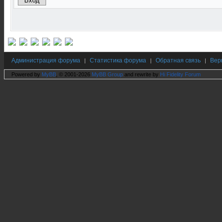
Администрация форума
Статистика форума
Обратная связь
Вер
|
|
|
Powered by
MyBB
, © 2001-2026
MyBB Group
and rewrite by
Hi Fidelity Forum