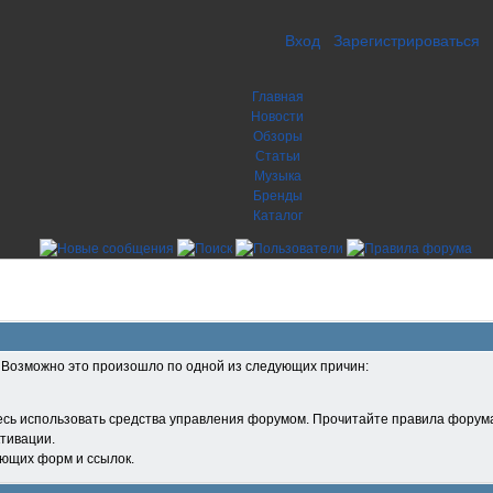
Вход
Зарегистрироваться
Главная
Новости
Обзоры
Статьи
Музыка
Бренды
Каталог
. Возможно это произошло по одной из следующих причин:
есь использовать средства управления форумом. Прочитайте правила форума
тивации.
ующих форм и ссылок.