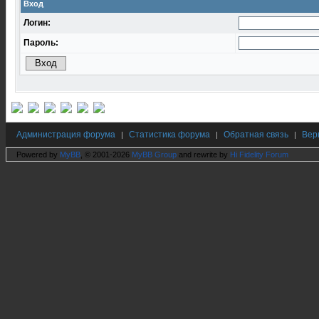
Вход
Логин:
Пароль:
Администрация форума
Статистика форума
Обратная связь
Вер
|
|
|
Powered by
MyBB
, © 2001-2026
MyBB Group
and rewrite by
Hi Fidelity Forum