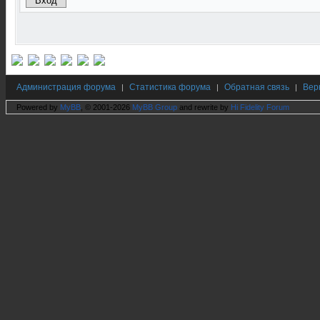
Администрация форума
Статистика форума
Обратная связь
Вер
|
|
|
Powered by
MyBB
, © 2001-2026
MyBB Group
and rewrite by
Hi Fidelity Forum