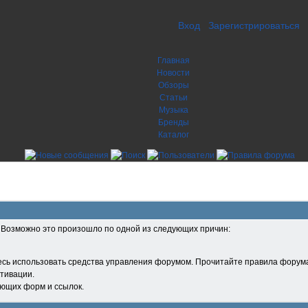
Вход
Зарегистрироваться
Главная
Новости
Обзоры
Статьи
Музыка
Бренды
Каталог
. Возможно это произошло по одной из следующих причин:
есь использовать средства управления форумом. Прочитайте правила форума
тивации.
ующих форм и ссылок.