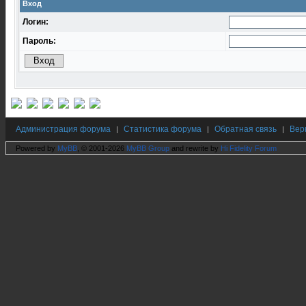
Вход
Логин:
Пароль:
Администрация форума
Статистика форума
Обратная связь
Вер
|
|
|
Powered by
MyBB
, © 2001-2026
MyBB Group
and rewrite by
Hi Fidelity Forum