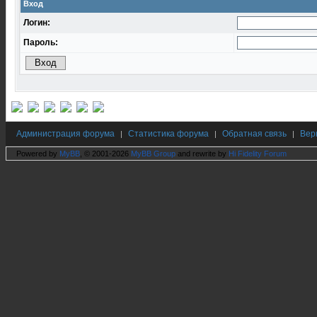
Вход
Логин:
Пароль:
Администрация форума
Статистика форума
Обратная связь
Вер
|
|
|
Powered by
MyBB
, © 2001-2026
MyBB Group
and rewrite by
Hi Fidelity Forum