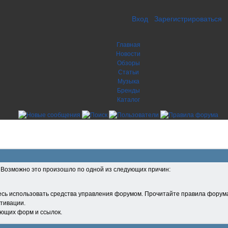
Вход
Зарегистрироваться
Главная
Новости
Обзоры
Статьи
Музыка
Бренды
Каталог
. Возможно это произошло по одной из следующих причин:
есь использовать средства управления форумом. Прочитайте правила форума
тивации.
ующих форм и ссылок.