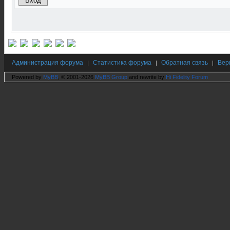
Администрация форума
Статистика форума
Обратная связь
Вер
|
|
|
Powered by
MyBB
, © 2001-2026
MyBB Group
and rewrite by
Hi Fidelity Forum