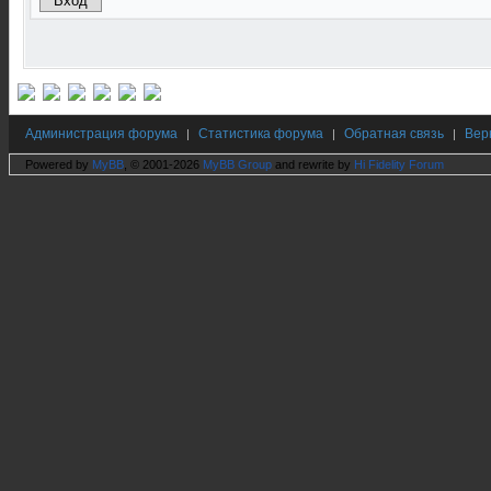
Администрация форума
Статистика форума
Обратная связь
Вер
|
|
|
Powered by
MyBB
, © 2001-2026
MyBB Group
and rewrite by
Hi Fidelity Forum