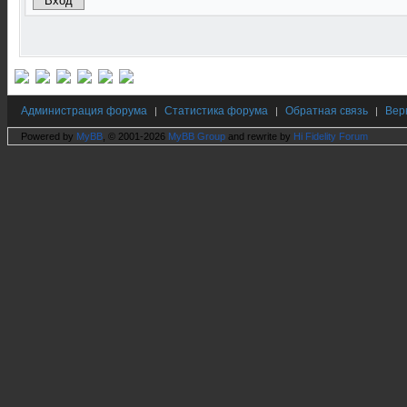
Администрация форума
Статистика форума
Обратная связь
Вер
|
|
|
Powered by
MyBB
, © 2001-2026
MyBB Group
and rewrite by
Hi Fidelity Forum