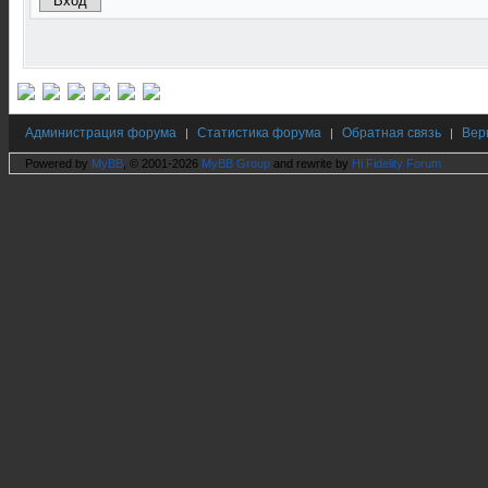
Администрация форума
Статистика форума
Обратная связь
Вер
|
|
|
Powered by
MyBB
, © 2001-2026
MyBB Group
and rewrite by
Hi Fidelity Forum