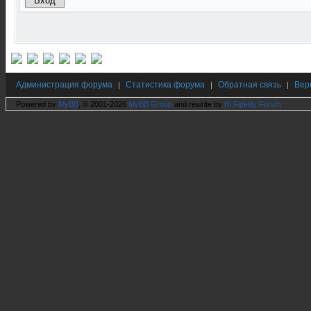
Администрация форума
Статистика форума
Обратная связь
Вер
|
|
|
Powered by
MyBB
, © 2001-2026
MyBB Group
and rewrite by
Hi Fidelity Forum