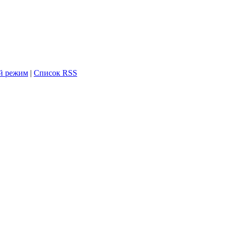
й режим
|
Список RSS