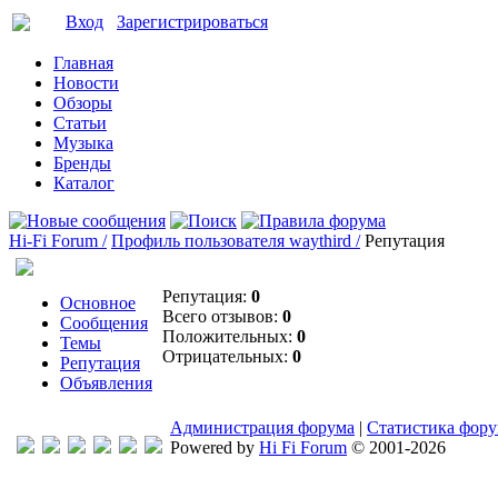
Вход
Зарегистрироваться
Главная
Новости
Обзоры
Статьи
Музыка
Бренды
Каталог
Hi-Fi Forum /
Профиль пользователя waythird /
Репутация
Репутация:
0
Основное
Всего отзывов:
0
Сообщения
Положительных:
0
Темы
Отрицательных:
0
Репутация
Объявления
Администрация форума
|
Статистика фор
Powered by
Hi Fi Forum
© 2001-2026