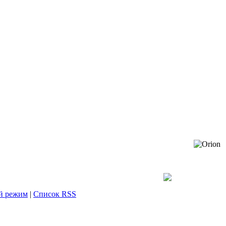
й режим
|
Список RSS