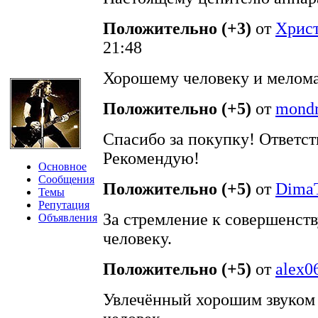
Положительно (+3)
от
Хрис
21:48
Хорошему человеку и мелома
Положительно (+5)
от
mondr
Спасибо за покупку! Ответс
Рекомендую!
Основное
Сообщения
Положительно (+5)
от
DimaT
Темы
Репутация
За стремление к совершенст
Объявления
человеку.
Положительно (+5)
от
alex0
Увлечённый хорошим звуком 