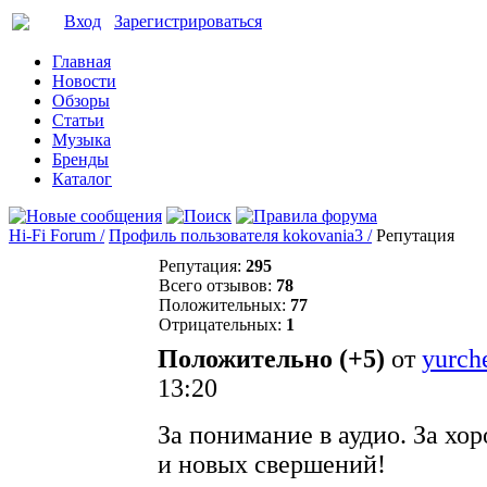
Вход
Зарегистрироваться
Главная
Новости
Обзоры
Статьи
Музыка
Бренды
Каталог
Hi-Fi Forum /
Профиль пользователя kokovania3 /
Репутация
Репутация:
295
Всего отзывов:
78
Положительных:
77
Отрицательных:
1
Положительно (+5)
от
yurch
13:20
За понимание в аудио. За хо
и новых свершений!