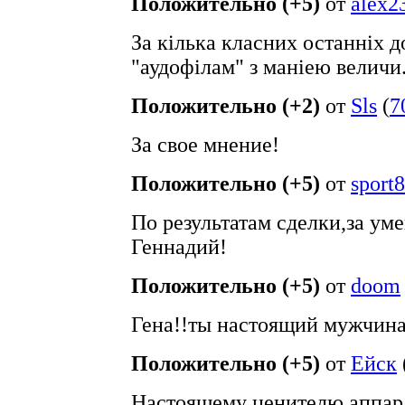
Положительно (+5)
от
alex2
За кiлька класних останнiх д
"аудофiлам" з манiею величи
Положительно (+2)
от
Sls
(
7
За свое мнение!
Положительно (+5)
от
sport
По результатам сделки,за ум
Геннадий!
Положительно (+5)
от
doom
Гена!!ты настоящий мужчина
Положительно (+5)
от
Ейск
Настоящему ценителю аппара