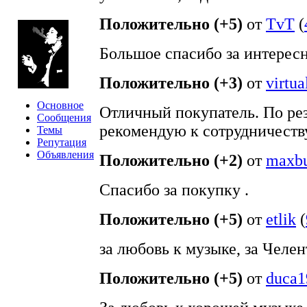
Положительно (+5)
от
TvT
(
Большое спасибо за интерес
Положительно (+3)
от
virtua
Основное
Отличный покупатель. По рез
Сообщения
рекомендую к сотрудничеств
Темы
Репутация
Объявления
Положительно (+2)
от
maxbu
Спасибо за покупку .
Положительно (+5)
от
etlik
(
за любовь к музыке, за Челен
Положительно (+5)
от
duca1