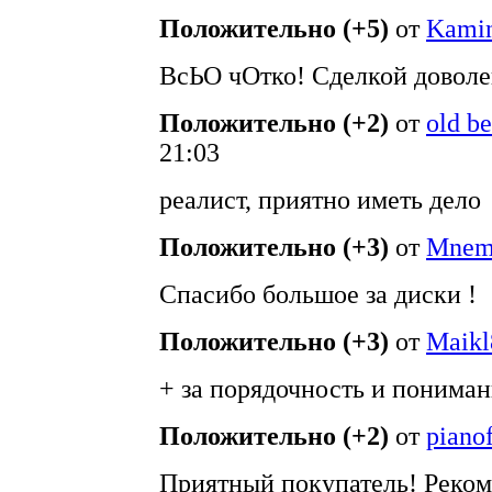
Положительно (+5)
от
Kamin
ВсЬО чОтко! Сделкой доволен
Положительно (+2)
от
old b
21:03
реалист, приятно иметь дело
Положительно (+3)
от
Mnem
Спасибо большое за диски !
Положительно (+3)
от
Maikl
+ за порядочность и пониман
Положительно (+2)
от
pianof
Приятный покупатель! Реко