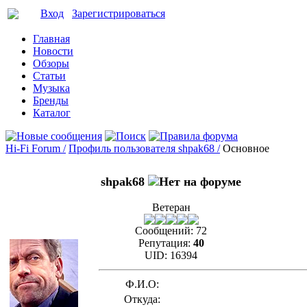
Вход
Зарегистрироваться
Главная
Новости
Обзоры
Статьи
Музыка
Бренды
Каталог
Hi-Fi Forum /
Профиль пользователя shpak68 /
Основное
shpak68
Ветеран
Сообщений:
72
Репутация:
40
UID:
16394
Ф.И.О:
Откуда: