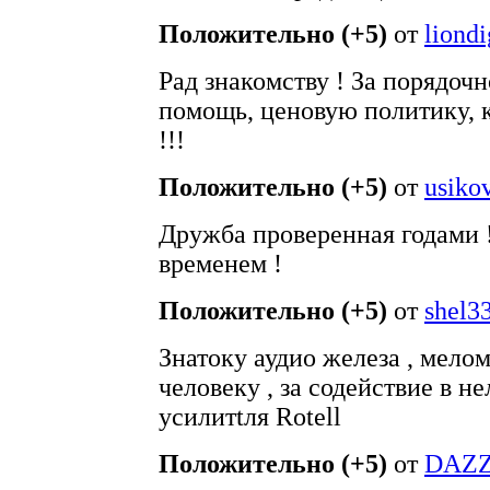
Положительно (+5)
от
liondi
Рад знакомству ! За порядочн
помощь, ценовую политику, 
!!!
Положительно (+5)
от
usiko
Дружба проверенная годами 
временем !
Положительно (+5)
от
shel3
Знатоку аудио железа , мело
человеку , за содействие в 
усилитtля Rotell
Положительно (+5)
от
DAZ