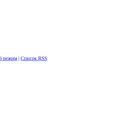
й режим
|
Список RSS