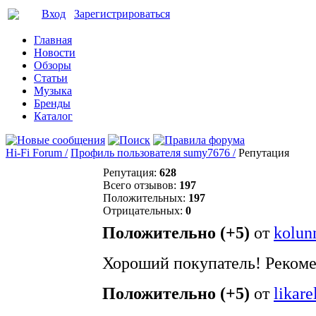
Вход
Зарегистрироваться
Главная
Новости
Обзоры
Статьи
Музыка
Бренды
Каталог
Hi-Fi Forum /
Профиль пользователя sumy7676 /
Репутация
Репутация:
628
Всего отзывов:
197
Положительных:
197
Отрицательных:
0
Положительно (+5)
от
kolun
Хороший покупатель! Рекоме
Положительно (+5)
от
likare