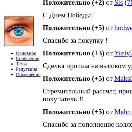
Положительно (+2)
от
Sls
(
7
С Днем Победы!
Положительно (+5)
от
hodwe
Спасибо за покупку !
Положительно (+3)
от
Yuriy
Основное
Сообщения
Темы
Сделка прошла на высоком у
Репутация
Объявления
Положительно (+5)
от
Maks
Стремительный рассчет, при
покупатель!!!
Положительно (+5)
от
Melcr
Спасибо за пополнение колл