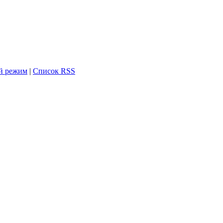
й режим
|
Список RSS