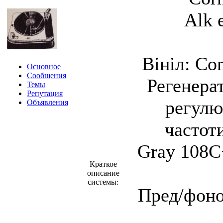
Alk 
Вініл: Co
Основное
Сообщения
Регенера
Темы
Репутация
регулю
Объявления
частоти
Gray 108C
Краткое
описание
системы:
Пред/фоно: