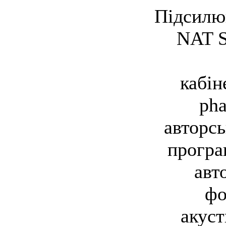
Підсилюв
NAT S
кабін
pha
авторс
програ
авт
фо
акуст