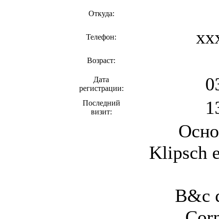
Откуда:
xx
Телефон:
Возраст:
0
Дата
регистрации:
1
Последний
визит:
Осно
Klipsch 
B&c d
Cor