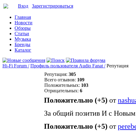
Вход
Зарегистрироваться
Главная
Новости
Обзоры
Статьи
Музыка
Бренды
Каталог
Hi-Fi Forum /
Профиль пользователя Audio Fanat /
Репутация
Репутация:
305
Всего отзывов:
109
Положительных:
103
Отрицательных:
6
Положительно (+5)
от
nashu
За общий позитив И с Новым
Положительно (+5)
от
pereb