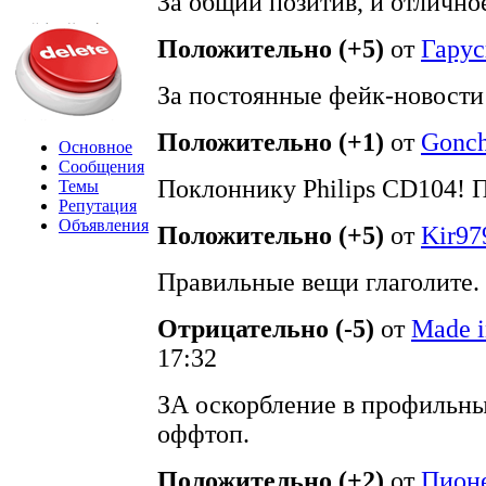
За общий позитив, и отлично
Положительно (+5)
от
Гару
За постоянные фейк-новости
Положительно (+1)
от
Gonch
Основное
Сообщения
Поклоннику Philips CD104!
Темы
Репутация
Объявления
Положительно (+5)
от
Kir97
Правильные вещи глаголите. 
Отрицательно (-5)
от
Made 
17:32
ЗА оскорбление в профильны
оффтоп.
Положительно (+2)
от
Пион