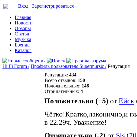
Вход
Зарегистрироваться
Главная
Новости
Обзоры
Статьи
Музыка
Бренды
Каталог
Hi-Fi Forum /
Профиль пользователя Supermurzic /
Репутация
Репутация:
434
Всего отзывов:
150
Положительных:
146
Отрицательных:
4
Положительно (+5)
от
Ейск
Чётко!Кратко,лаконично,и гл
в 22.29ч. Уважение!
Отрицательно (-2)
от
Sls
(
70