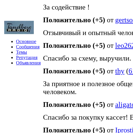
За содействие !
Положительно (+5)
от
gertso
Отзывчивый и опытный чело
Основное
Положительно (+5)
от
leo26
Сообщения
Темы
Спасибо за схему, выручили.
Репутация
Объявления
Положительно (+5)
от
thy
(
6
За приятное и полезное общ
человеком.
Положительно (+5)
от
aligat
Спасибо за покупку кассет! В
Положительно (+5)
от
Iprost