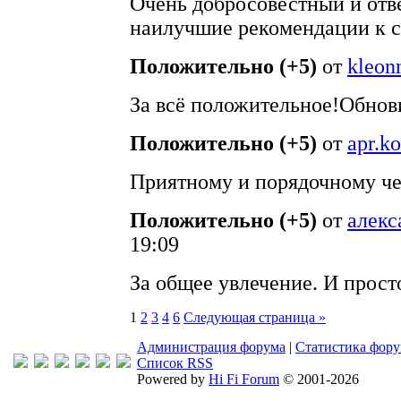
Очень добросовестный и отв
наилучшие рекомендации к с
Положительно (+5)
от
kleon
За всё положительное!Обнов
Положительно (+5)
от
apr.k
Приятному и порядочному че
Положительно (+5)
от
алекс
19:09
За общее увлечение. И прост
1
2
3
4
6
Следующая страница »
Администрация форума
|
Статистика фор
Список RSS
Powered by
Hi Fi Forum
© 2001-2026