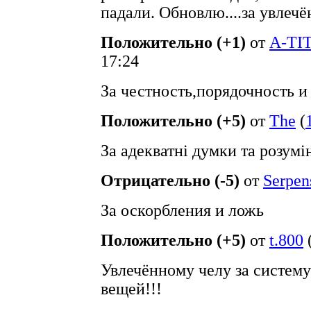
падали. Обновлю....за увлеч
Положительно (+1)
от
A-TI
17:24
За честность,порядочность и
Положительно (+5)
от
The
(
За адекватні думки та розумі
Отрицательно (-5)
от
Serpen
За оскорбления и ложь
Положительно (+5)
от
t.800
Увлечённому челу за систему
вещей!!!