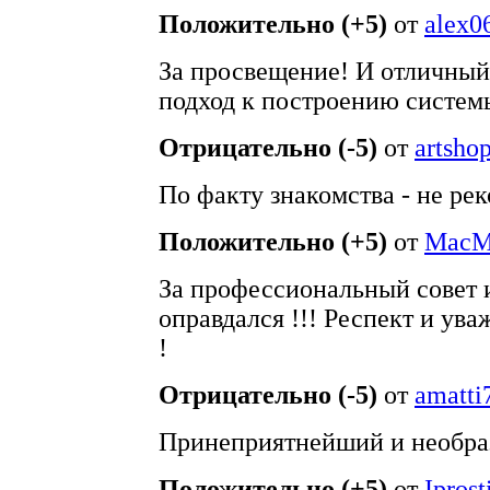
Положительно (+5)
от
alex0
За просвещение! И отличный
подход к построению систем
Отрицательно (-5)
от
artsho
По факту знакомства - не рек
Положительно (+5)
от
MacM
За профессиональный совет и
оправдался !!! Респект и ува
!
Отрицательно (-5)
от
amatti
Принеприятнейший и необра
Положительно (+5)
от
Iprost