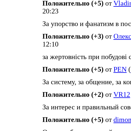
Положительно (+5)
от
Vlad
20:23
За упорство и фанатизм в по
Положительно (+3)
от
Олек
12:10
за жертовність при побудові
Положительно (+5)
от
PEN
(
За систему, за общение, за к
Положительно (+2)
от
VR12
За интерес и правильный сов
Положительно (+5)
от
dimon