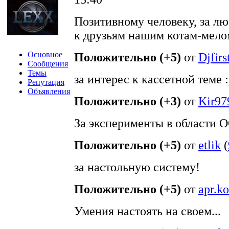
Позитивному человеку, за лю
к друзьям нашим котам-мело
Основное
Положительно (+5)
от
Djfirs
Сообщения
Темы
за интерес к кассетной теме :
Репутация
Объявления
Положительно (+3)
от
Kir97
За эксперименты в области О
Положительно (+5)
от
etlik
(
за настольную систему!
Положительно (+5)
от
apr.k
Умения настоять на своем...