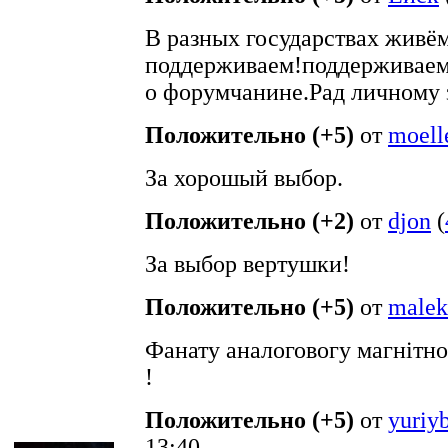
В разных государствах живём
поддерживаем!поддерживаем
о форумчанине.Рад личному 
Положительно (+5)
от
moell
За хорошый выбор.
Положительно (+2)
от
djon
(
За выбор вертушки!
Положительно (+5)
от
malek
Фанату аналоговогу магнітн
!
Положительно (+5)
от
yuriy
13:40