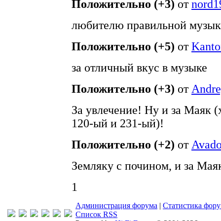
Положительно (+3)
от
nord1
любителю правильной музык
Положительно (+5)
от
Kanto
за отличный вкус в музыке
Положительно (+3)
от
Andre
За увлечение! Ну и за Маяк 
120-ый и 231-ый)!
Положительно (+2)
от
Avad
Земляку с почином, и за Мая
1
Администрация форума
|
Статистика фор
Список RSS