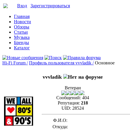
Вход
Зарегистрироваться
Главная
Новости
Обзоры
Статьи
Музыка
Бренды
Каталог
Hi-Fi Forum /
Профиль пользователя vvvladik /
Основное
vvvladik
Ветеран
Сообщений:
404
Репутация:
218
UID:
28524
Ф.И.О:
Откуда: