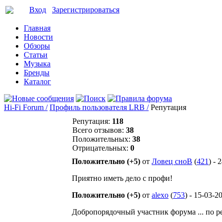
Вход
Зарегистрироваться
Главная
Новости
Обзоры
Статьи
Музыка
Бренды
Каталог
Hi-Fi Forum /
Профиль пользователя LRB /
Репутация
Репутация:
118
Всего отзывов:
38
Положительных:
38
Отрицательных:
0
Положительно (+5)
от
Ловец сноВ
(
421
) - 
Приятно иметь дело с профи!
Положительно (+5)
от
alexo
(
753
) - 15-03-2
Добропорядочный участник форума ... по р