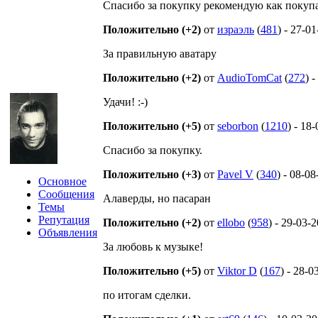
Спасибо за покупку рекомендую как покупа
Положительно (+2)
от
израэль
(
481
) - 27-0
За правильную аватару
Положительно (+2)
от
AudioTomCat
(
272
) 
Удачи! :-)
Положительно (+5)
от
seborbon
(
1210
) - 18
Спасибо за покупку.
Положительно (+3)
от
Pavel V
(
340
) - 08-0
Основное
Сообщения
Алаверды, но пасаран
Темы
Репутация
Положительно (+2)
от
ellobo
(
958
) - 29-03-
Объявления
За любовь к музыке!
Положительно (+5)
от
Viktor D
(
167
) - 28-0
по итогам сделки.