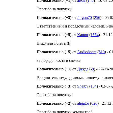
Положительно (+1)
от
art69
(
146
) - 10-03-2
Спасибо за покупку!
Положительно (+3)
от
furgon70
(
256
) - 05-
Ответственный и порядочный человек. Рек
Положительно (+5)
от
Kantor
(
1554
) - 31-1
Николаев Forever!!!
Положительно (+5)
от
Audiodoom
(
610
) - 0
За порядочность в сделке
Положительно (+1)
от
Джуда
(
-8
) - 22-08-2
Рассудительному, здравомыслящему челове
Положительно (+3)
от
Shelby
(
154
) - 03-07
Спасибо за покупку!
Положительно (+2)
от
aligator
(
620
) - 21-12
Спасибо за покупку компактов!