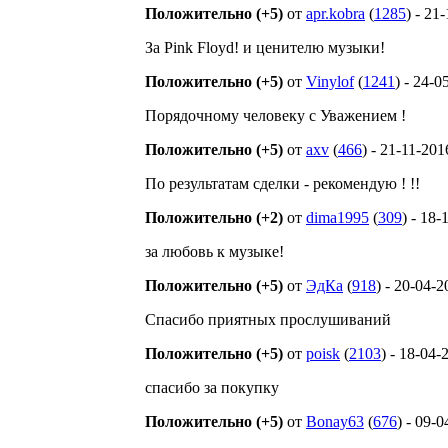
Положительно (+5)
от
apr.kobra
(
1285
) - 21
За Pink Floyd! и ценителю музыки!
Положительно (+5)
от
Vinylof
(
1241
) - 24-0
Порядочному человеку с Уважением !
Положительно (+5)
от
axv
(
466
) - 21-11-201
По результатам сделки - рекомендую ! !!
Положительно (+2)
от
dima1995
(
309
) - 18
за любовь к музыке!
Положительно (+5)
от
ЭдКа
(
918
) - 20-04-
Спасибо приятных прослушиваний
Положительно (+5)
от
poisk
(
2103
) - 18-04-
спасибо за покупку
Положительно (+5)
от
Bonay63
(
676
) - 09-