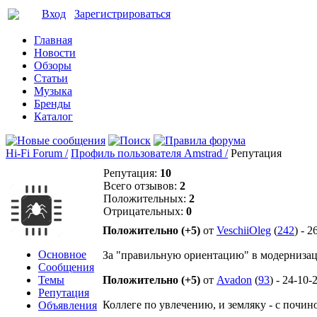
Вход
Зарегистрироваться
Главная
Новости
Обзоры
Статьи
Музыка
Бренды
Каталог
Hi-Fi Forum /
Профиль пользователя Amstrad /
Репутация
Репутация:
10
Всего отзывов:
2
Положительных:
2
Отрицательных:
0
Положительно (+5)
от
VeschiiOleg
(
242
) - 
Основное
За "правильную ориентацию" в модернизац
Сообщения
Темы
Положительно (+5)
от
Avadon
(
93
) - 24-10-
Репутация
Коллеге по увлечению, и земляку - с почин
Объявления