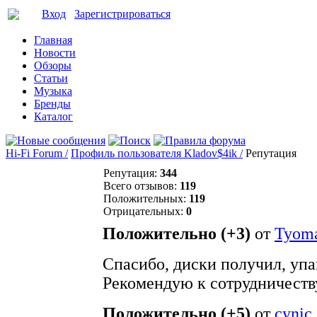
Вход
Зарегистрироваться
Главная
Новости
Обзоры
Статьи
Музыка
Бренды
Каталог
Hi-Fi Forum /
Профиль пользователя Kladov$4ik /
Репутация
Репутация:
344
Всего отзывов:
119
Положительных:
119
Отрицательных:
0
Положительно (+3)
от
Tyom
Спасибо, диски получил, упа
Рекомендую к сотрудничеств
Положительно (+5)
от
cynic