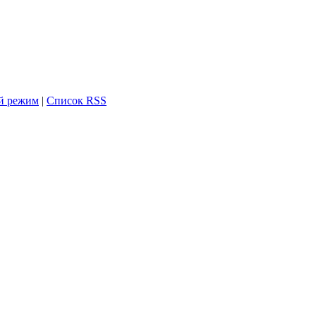
й режим
|
Список RSS