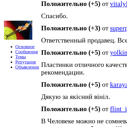
Положительно (+5)
от
vital
Спасибо.
Положительно (+3)
от
super
Ответственный продавец. Все 
Основное
Положительно (+5)
от
yolki
Сообщения
Темы
Репутация
Пластинки отличного качест
Объявления
рекомендации.
Положительно (+5)
от
karay
Дякую за якісний вініл.
Положительно (+5)
от
flint_
В Человеке можно не сомнев