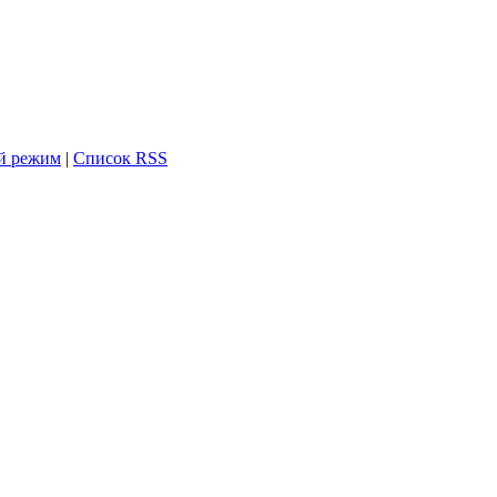
й режим
|
Список RSS