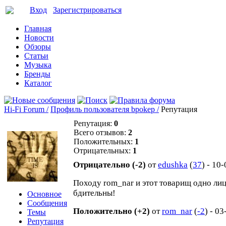
Вход
Зарегистрироваться
Главная
Новости
Обзоры
Статьи
Музыка
Бренды
Каталог
Hi-Fi Forum /
Профиль пользователя bpokep /
Репутация
Репутация:
0
Всего отзывов:
2
Положительных:
1
Отрицательных:
1
Отрицательно (-2)
от
edushka
(
37
) - 10
Походу rom_nar и этот товарищ одно лиц
бдительны!
Основное
Сообщения
Положительно (+2)
от
rom_nar
(
-2
) - 0
Темы
Репутация