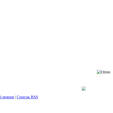
й режим
|
Список RSS