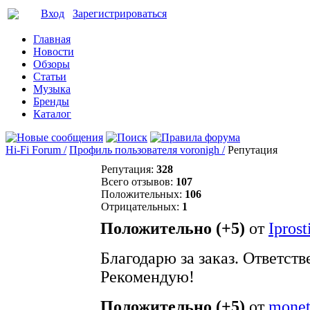
Вход
Зарегистрироваться
Главная
Новости
Обзоры
Статьи
Музыка
Бренды
Каталог
Hi-Fi Forum /
Профиль пользователя voronigh /
Репутация
Репутация:
328
Всего отзывов:
107
Положительных:
106
Отрицательных:
1
Положительно (+5)
от
Iprost
Благодарю за заказ. Ответст
Рекомендую!
Положительно (+5)
от
monet