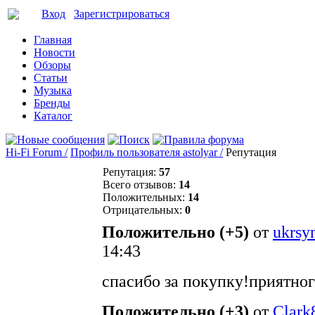
Вход
Зарегистрироваться
Главная
Новости
Обзоры
Статьи
Музыка
Бренды
Каталог
Hi-Fi Forum /
Профиль пользователя astolyar /
Репутация
Репутация:
57
Всего отзывов:
14
Положительных:
14
Отрицательных:
0
Положительно (+5)
от
ukrs
14:43
спасибо за покупку!приятно
Положительно (+3)
от
Clark