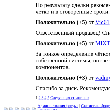
По результату сделки рекоме
четко и в оговоренные сроки.
Положительно (+5)
от
Vic61
Ответственный продавец! Спа
Положительно (+5)
от
MIXT
За тонкое определение чётко
собственной системы, после
компонентов.
Положительно (+3)
от
vadm
Спасибо за диск. Рекомендую
1
2
3
4
5
Следующая страница »
Администрация форума
|
Статистика фор