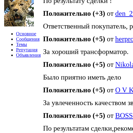
По результату сделки !
Положительно (+3)
от
den_2
Ответственный покупатель, 
Основное
Положительно (+5)
от
herpro
Сообщения
Темы
Репутация
За хороший трансформатор.
Объявления
Положительно (+5)
от
Nikol
Было приятно иметь дело
Положительно (+5)
от
O V 
За увлеченность качеством з
Положительно (+5)
от
BOSS
По результатам сделки,реко