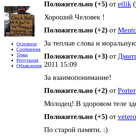
Положительно (+5)
от
etlik
(
Хороший Человек !
Положительно (+2)
от
Mento
За теплые слова и моральную
Основное
Сообщения
Темы
Положительно (+3)
от
Дмит
Репутация
2011 15:09
Объявления
За взаимопонимание!
Положительно (+2)
от
Porter
Молодец! В здоровом теле зд
Положительно (+5)
от
veter
По старой памяти. :)