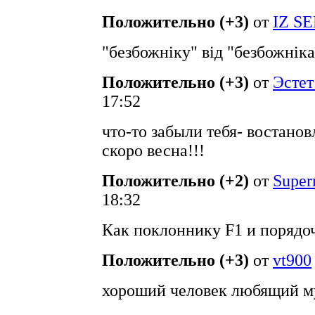
Положительно (+3)
от
IZ S
"безбожніку" від "безбожніка"
Положительно (+3)
от
Эстет
17:52
что-то забыли тебя- востано
скоро весна!!!
Положительно (+2)
от
Super
18:32
Как поклоннику F1 и порядо
Положительно (+3)
от
vt900
хороший человек любящий м