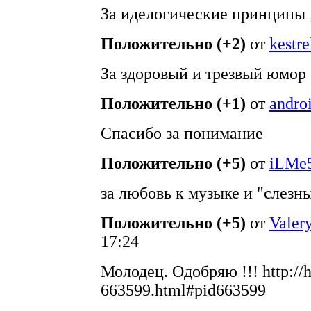
За иделогические принципы 
Положительно (+2)
от
kestre
За здоровый и трезвый юмор
Положительно (+1)
от
andro
Спасибо за понимание
Положительно (+5)
от
iLMe
за любовь к музыке и "слезн
Положительно (+5)
от
Valer
17:24
Молодец. Одобряю !!! http://hi
663599.html#pid663599