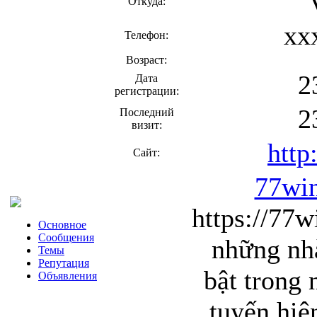
Откуда:
xx
Телефон:
Возраст:
2
Дата
регистрации:
2
Последний
визит:
http
Сайт:
77wi
https://77w
Основное
Сообщения
những nhà
Темы
Репутация
bật trong 
Объявления
tuyến hiệ