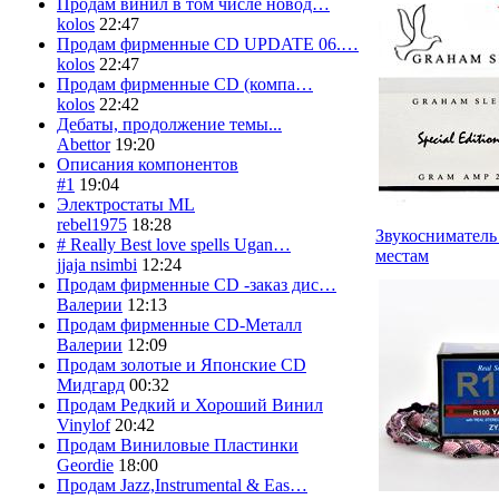
Продам винил в том числе новод…
kolos
22:47
Продам фирменные CD UPDATE 06.…
kolos
22:47
Продам фирменные CD (компа…
kolos
22:42
Дебаты, продолжение темы...
Abettor
19:20
Описания компонентов
#1
19:04
Электростаты ML
rebel1975
18:28
Звукосниматель
# Really Best love spells Ugan…
местам
jjaja nsimbi
12:24
Продам фирменные CD -заказ дис…
Валерии
12:13
Продам фирменные CD-Металл
Валерии
12:09
Продам золотые и Японские CD
Мидгард
00:32
Продам Редкий и Хороший Винил
Vinylof
20:42
Продам Виниловые Пластинки
Geordie
18:00
Продам Jazz,Instrumental & Eas…