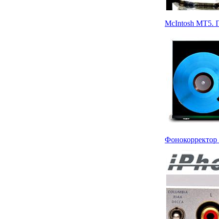
McIntosh MT5. 
Фонокорректор i