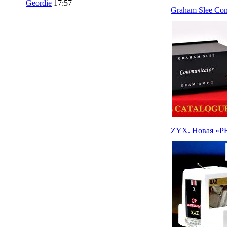
Geordie
17:57
Graham Slee Co
ZYX. Новая «PR