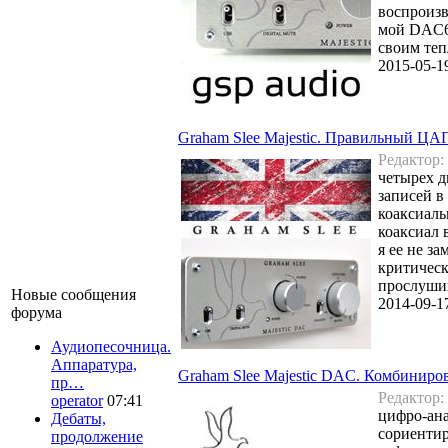
воспроизв
мой DAC64
своим те
2015-05-1
Graham Slee Majestic. Правильный ЦА
Редактор:
четырех д
записей в
коаксиаль
коаксиал 
я ее не з
критическ
прослуши
Новые сообщения
2014-09-1
форума
Аудиопесочница.
Аппаратура,
Graham Slee Majestic DAC. Комбини
пр…
Редактор:
operator
07:41
цифро-ана
Дебаты,
сориентир
продолжение