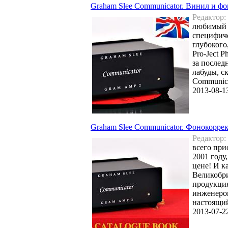
Graham Slee Communicator. Винил и ф
Редактор:
любимый в
специфиче
глубокого
Pro-Ject 
за послед
лабуды, с
Communic
2013-08-1
Graham Slee Communicator. Фонокоррек
Редактор:
всего при
2001 году
цене! И к
Великобри
продукция
инженером
настоящи
2013-07-2