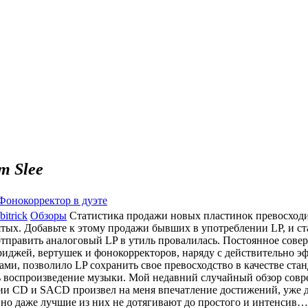
m Slee
 Фонокорректор в дуэте
bitrick
Обзоры
Cтатистика продажи новых пластинок превосхо
ятых. Добавьте к этому продажи бывших в употреблении LP, и ста
тправить аналоговый LP в утиль провалилась. Постоянное сове
иджей, вертушек и фонокорректоров, наряду с действительно
ами, позволило LP сохранить свое превосходство в качестве стан
 воспроизведение музыки. Мой недавний случайный обзор сов
и CD и SACD произвел на меня впечатление достижений, уже д
, но даже лучшие из них не дотягивают до простого и интенсив…