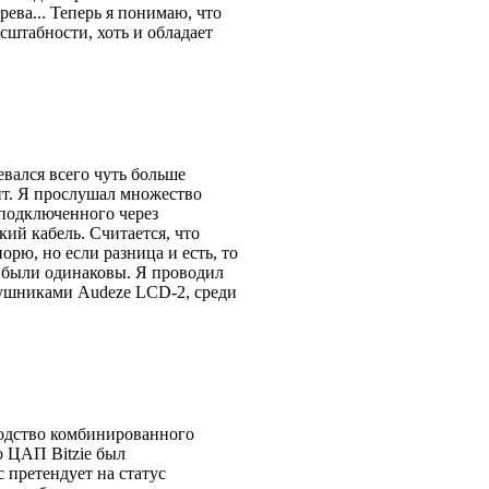
рева... Теперь я понимаю, что
штабности, хоть и обладает
вался всего чуть больше
нт. Я прослушал множество
 подключенного через
кий кабель. Считается, что
орю, но если разница и есть, то
ия были одинаковы. Я проводил
аушниками Audeze LCD-2, среди
водство комбинированного
о ЦАП Bitzie был
 претендует на статус