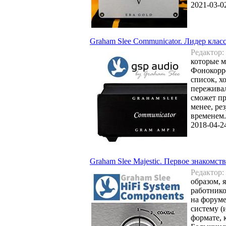
2021-03-0
Graham Slee Communicator. Лидер клас
Редактор:
которые м
Фонокорре
список, х
переживал
сможет пр
менее, ре
временем
2018-04-2
Graham Slee Majestic. Первое знакомст
Редактор:
образом, 
работнико
на форуме
систему (
формате, 