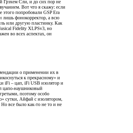
й Грэхем Сли, и до сих пор не
вучанием. Вот что я скажу: если
е этого попробовали GSP Era
ин лишь фонокорректор, а всю
ель или другую пластинку. Как
sical Fidelity XLPSv3, но
жен во всех аспектах, он
омендации о применении их в
рикоснуться к прекрасному» и
и iFi – цап, iFi USB изолятор и
хал цапо-наушниковый
гретыми, поэтому особо
ю» сутки, Айфай с изолятором,
Но все было как-то не то и не