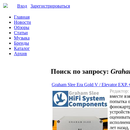
Вход
Зарегистрироваться
Главная
Новости
Обзоры
Статьи
Музыка
Бренды
Каталог
Архив
Поиск по запросу:
Graha
Graham Slee Era Gold V / Elevator EXP.
Редактор:
вместе вз
попытка о
фонокартр
устройств
оценивать
исполнени
лет назад