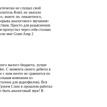
актически не слушал свой
литель Rotel, не хватало
, знаете ли, пикантного,
рорыва аналогового звучания»
ствия. Просто для разьяснения:
я пропустил через себя столько
вили мне Gram Amp 2
воего малого бюджета, лучше
ee. С момента своего дебюта в
е с ним ничто не сравнится по
большая компания из
эталона для аудиофилов). Вся
 Грэхем Слии в прошлом работал
н быть аналоговый звук! В