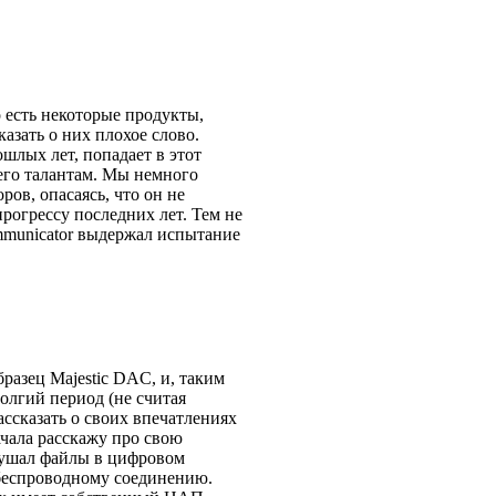
 есть некоторые продукты,
азать о них плохое слово.
шлых лет, попадает в этот
 его талантам. Мы немного
ов, опасаясь, что он не
рогрессу последних лет. Тем не
ommunicator выдержал испытание
азец Majestic DAC, и, таким
долгий период (не считая
ассказать о своих впечатлениях
чала расскажу про свою
 слушал файлы в цифровом
 беспроводному соединению.