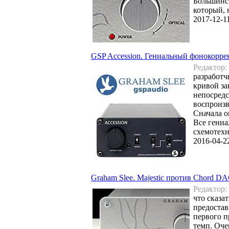
Большинст
который,
2017-12-1
GSP Accession. Гениальный фонокорре
Редактор:
разработч
кривой за
непосредс
воспроизв
Сначала о
Все гениа
схемотехн
2016-04-2
Graham Slee. Majestic против Chord D
Редактор:
что сказа
предостав
первого п
темп. Оче