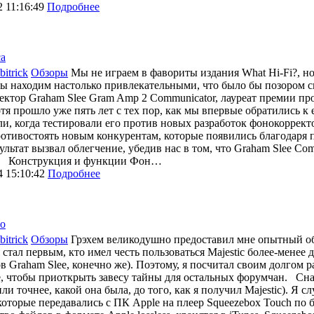
2 11:16:49
Подробнее
са
bitrick
Обзоры
Мы не играем в фавориты издания What Hi-Fi?, но
ы находим настолько привлекательными, что было бы позором ск
ктор Graham Slee Gram Amp 2 Communicator, лауреат премии про
отя прошло уже пять лет с тех пор, как мы впервые обратились к
и, когда тестировали его против новых разработок фонокорректор
отивостоять новым конкурентам, которые появились благодаря п
зультат вызвал облегчение, убедив нас в том, что Graham Slee C
. Конструкция и функции Фон…
4 15:10:42
Подробнее
во
bitrick
Обзоры
Грэхем великодушно предоставил мне опытный обр
я стал первым, кто имел честь пользоваться Majestic более-менее 
в Graham Slee, конечно же). Поэтому, я посчитал своим долгом р
, чтобы приоткрыть завесу тайны для остальных форумчан. Сна
или точнее, какой она была, до того, как я получил Majestic). Я
которые передавались с ПК Apple на плеер Squeezebox Touch по