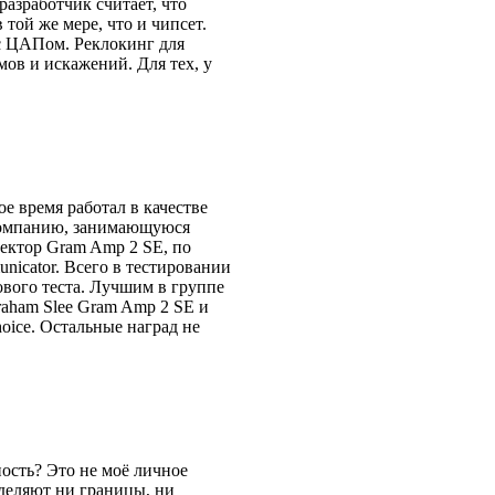
азработчик считает, что
той же мере, что и чипсет.
с ЦАПом. Реклокинг для
ов и искажений. Для тех, у
ое время работал в качестве
 компанию, занимающуюся
ектор Gram Amp 2 SE, по
nicator. Всего в тестировании
вого теста. Лучшим в группе
raham Slee Gram Amp 2 SE и
oice. Остальные наград не
ость? Это не моё личное
зделяют ни границы, ни