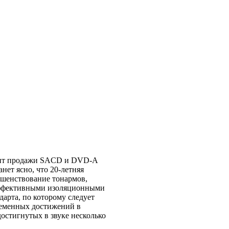
дит продажи SACD и DVD-A
нет ясно, что 20-летняя
ршенствование тонармов,
 эффективными изоляционными
дарта, по которому следует
ременных достижений в
остигнутых в звуке несколько