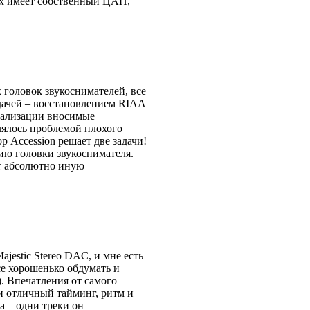
box имеет собственный ЦАП,
 головок звукоснимателей, все
дачей – восстановлением RIAA
вализации вносимые
лялось проблемой плохого
 Accession решает две задачи!
цию головки звукоснимателя.
ет абсолютно иную
jestic Stereo DAC, и мне есть
се хорошенько обдумать и
). Впечатления от самого
и отличный тайминг, ритм и
га – одни треки он