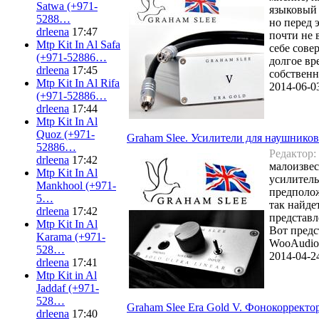
Satwa (+971-
языковый 
5288…
но перед 
drleena
17:47
почти не 
Mtp Kit In Al Safa
себе сове
(+971-52886…
долгое вр
drleena
17:45
собственн
Mtp Kit In Al Rifa
2014-06-0
(+971-52886…
drleena
17:44
Mtp Kit In Al
Quoz (+971-
Graham Slee. Усилители для наушников
52886…
Редактор:
drleena
17:42
малоизвес
Mtp Kit In Al
усилитель
Mankhool (+971-
предполож
5…
так найде
drleena
17:42
представл
Mtp Kit In Al
Вот предс
Karama (+971-
WooAudio,
528…
2014-04-2
drleena
17:41
Mtp Kit in Al
Jaddaf (+971-
528…
Graham Slee Era Gold V. Фонокорректо
drleena
17:40