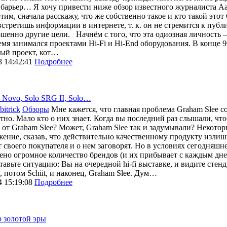
барьер… Я хочу привести ниже обзор известного журналиста Аа
этим, сначала расскажу, что же собственно такое и кто такой этот
встретишь информации в интернете, т. к. он не стремится к публ
ршенно другие цели. Начнём с того, что эта одиозная личность 
емя занимался проектами Hi-Fi и Hi-End оборудования. В конце 9
ый проект, кот…
3 14:42:41
Подробнее
 Novo, Solo SRG II, Solo…
bitrick
Обзоры
Мне кажется, что главная проблема Graham Slee со
тно. Мало кто о них знает. Когда вы последний раз слышали, чт
 от Graham Slee? Может, Graham Slee так и задумывали? Некото
ение, сказав, что действительно качественному продукту излиш
т своего покупателя и о нем заговорят. Но в условиях сегодняшн
ено огромное количество брендов (и их прибывает с каждым днем
тавьте ситуацию: Вы на очередной hi-fi выставке, и видите стен
 потом Schiit, и наконец, Graham Slee. Дум…
4 15:19:08
Подробнее
р золотой эры