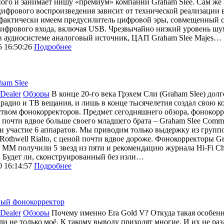
ого и занимает нишу «премиум» компании Graham Slee. Сам же р
цифрового воспроизведения зависит от технической реализации в 
 фактически имеем предусилитель цифровой эры, совмещенный 
ифрового входа, включая USB. Чрезвычайно низкий уровень шум
 в аудиосистеме аналоговый источник, ЦАП Graham Slee Majes…
5 16:50:26
Подробнее
ham Slee
Dealer
Обзоры
В конце 20-го века Грэхем Сли (Graham Slee) долг
радио и ТВ вещания, и лишь в конце тысячелетия создал свою
твом фонокорректоров. Предмет сегодняшнего обзора, фонокорр
 почти вдвое больше своего младшего брата – Graham Slee Commu
 участие 6 аппаратов. Мы приводим только выдержку из группо
Rothwell Rialto, с ценой почти вдвое дороже. Фонокорректоры G
 MM получили 5 звезд из пяти и рекомендацию журнала Hi-Fi Ch
 Будет ли, сконструированный без изли…
0 16:14:57
Подробнее
ный фонокорректор
Dealer
Обзоры
Почему именно Era Gold V? Откуда такая особенн
ли не только моё. К такому выводу приходят многие. И их не ра