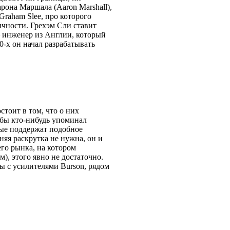
рона Маршала (Aaron Marshall),
 Graham Slee, про которого
ичности. Грехэм Сли ставит
– инженер из Англии, который
0-х он начал разрабатывать
стоит в том, что о них
обы кто-нибудь упоминал
рые поддержат подобное
няя раскрутка не нужна, он и
его рынка, на котором
), этого явно не достаточно.
ды с усилителями Burson, рядом