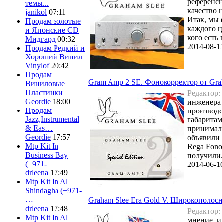
референсн
темы...
качество 
janikol
07:11
Итак, мы
Продам золотые
каждого ц
и Японские CD
кого есть
Мидгард
00:32
2014-08-1
Продам Редкий и
Хороший Винил
Vinylof
20:42
Продам
Gram Amp 2 SE. Фонокорректор от Gra
Виниловые
Пластинки
Редактор:
Geordie
18:00
инженера 
Продам
производс
Jazz,Instrumental
габаритам
& Eas…
принимали
Geordie
17:57
объявили 
Mtp Kit In
Rega Fono
Business Bay
получили.
(+971-…
2014-06-1
drleena
17:49
Mtp Kit In Al
Shindagha (+971-
…
Graham Slee Era Gold V. Широкополос
drleena
17:48
Редактор:
Mtp Kit In Al
мнение, и