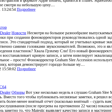
во файлов в формате Apple lossless, хранятся в iTunes. Squeeze
 не смотря на небольшую цену…
1 13:24:54
Подробнее
ктор
Dealer
Новости
Несмотря на большое разнообразие выпускаемых
ики при создании фонокорректоров руководствовались одной за
писи. Это стандартный подход, который не учитывал кривые эк
твенно самими головками звукоснимателей. Возможно, это и яв
едения пластинок? Хвала Грэхему Сли! Его новый фонокорректор
н восстанавливает кривую записи, а затем нивелирует эквализа
льное – просто! Фонокорректор Graham Slee Accession использу
ику, которая демонстрирует гораздо больше му…
2 15:58:02
Подробнее
AC64
Dealer
Обзоры
Вот уже несколько недель я слушаю Graham Slee Ma
ть. Вместо того чтобы публиковать несвязные заметки, я решил в
ить более-менее внятный отчет (насколько внятный – судить вам
рослушивания (после прогрева на протяжении 22 часов) показал
нь заметно то, что Majestic выявляет качество записи и мастерин