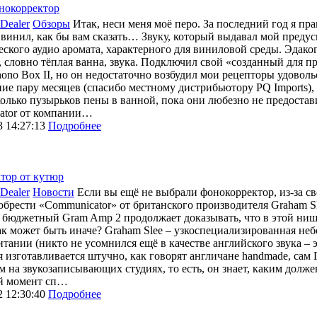
онокорректор
Dealer
Обзоры
Итак, неси меня моё перо. За последний год я пр
инил, как бы вам сказать… Звуку, который выдавал мой предуси
ского аудио аромата, характерного для виниловой среды. Эдакого
, словно тёплая ванна, звука. Подключил свой «созданный для п
Phono Box II, но он недостаточно возбудил мои рецепторы удоволь
ние пару месяцев (спасибо местному дистрибьютору PQ Imports), 
колько пузырьков пены в ванной, пока они любезно не предоста
ator от компании…
3 14:27:13
Подробнее
тор от кутюр
Dealer
Новости
Если вы ещё не выбрали фонокорректор, из-за с
обрести «Communicator» от британского производителя Graham Sl
, бюджетный Gram Amp 2 продолжает доказывать, что в этой ниш
ак может быть иначе? Graham Slee – узкоспециализированная не
тании (никто не усомнился ещё в качестве английского звука – 
 изготавливается штучно, как говорят англичане handmade, сам
 на звукозаписывающих студиях, то есть, он знает, каким долже
й момент сп…
2 12:30:40
Подробнее