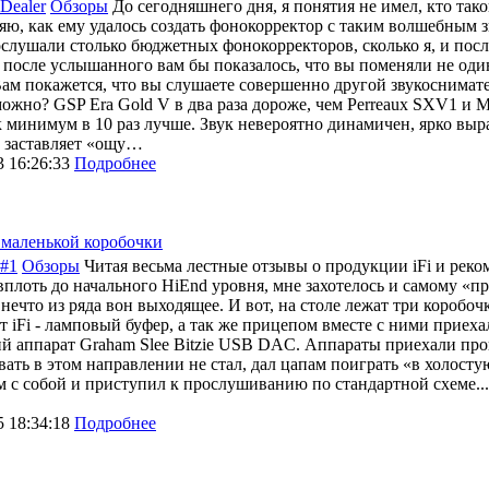
Dealer
Обзоры
До сегодняшнего дня, я понятия не имел, кто тако
яю, как ему удалось создать фонокорректор с таким волшебным з
слушали столько бюджетных фонокорректоров, сколько я, и посл
о после услышанного вам бы показалось, что вы поменяли не од
Вам покажется, что вы слушаете совершенно другой звукоснимат
можно? GSP Era Gold V в два раза дороже, чем Perreaux SXV1 и Mu
к минимум в 10 раз лучше. Звук невероятно динамичен, ярко выра
 заставляет «ощу…
3 16:26:33
Подробнее
маленькой коробочки
#1
Обзоры
Читая весьма лестные отзывы о продукции iFi и рек
вплоть до начального HiEnd уровня, мне захотелось и самому «п
нечто из ряда вон выходящее. И вот, на столе лежат три коробочк
т iFi - ламповый буфер, а так же прицепом вместе с ними прие
й аппарат Graham Slee Bitzie USB DAC. Аппараты приехали про
вать в этом направлении не стал, дал цапам поиграть «в холосту
м с собой и приступил к прослушиванию по стандартной схеме... 
5 18:34:18
Подробнее