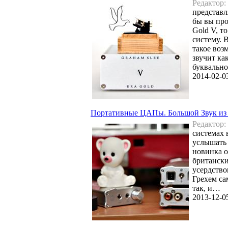
Редактор:
представл
бы вы про
Gold V, т
систему. 
такое воз
звучит ка
буквально
2014-02-0
Портативные ЦАПы. Большой Звук из 
Редактор:
системах 
услышать 
новинка о
британски
усердство
Грехем са
так, и…
2013-12-0