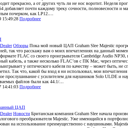
одит прекрасно, а от других чуть ли не нос воротит. Неделя прог
 добавляет почти каждому треку сочности, полновесности и мас
плым почерком, как LP12.…
9 15:49:28
Подробнее
П
Dealer
Обзоры
Пока мой новый ЦАП Graham Slee Majestic прогре
ней, так что расскажу вам о моих впечатлениях на данный моме
 формате FLAC со своего проигрывателя Cambridge Audio NP30,
ный кабель, а также несколько FLAC’ов с ПК Mac, через оптичес
выигрывает у оптического кабеля по качеству – может быть, не сп
аметил. Так что, какой бы вход я ни использовал, мои впечатлен
ое прослушивание с усилителем для наушников Solo ULDE и н
ваемых файлов были как 44.1/…
7 14:41:03
Подробнее
рованный ЦАП
Dealer
Новости
Британская компания Graham Slee начала произ
логового преобразователя Majestic. Уже имеющийся в портфоли
ован на использование преимущественно с наушниками. Majestic