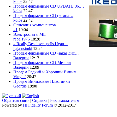
kolos
22:47
Продам фирменные CD UPDATE 06.…
kolos
22:47
Продам фирменные CD (компа…
kolos
22:42
Описания компонентов
#1
19:04
Электростаты ML
rebel1975
18:28
# Really Best love spells Ugan…
jjaja nsimbi
12:24
Продам фирменные CD -заказ дис…
Валерии
12:13
Продам фирменные CD-Металл
Валерии
12:09
Продам Редкий и Хороший Винил
Vinylof
20:42
Продам Виниловые Пластинки
Geordie
18:00
Обратная связь
|
Справка
|
Рекламодателям
Powered by
Hi Fidelity Forum
© 2012-2017