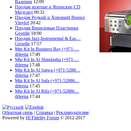
Валерии
12:09
Продам золотые и Японские CD
Мидгард
00:32
Продам Редкий и Хороший Винил
Vinylof
20:42
Продам Виниловые Пластинки
Geordie
18:00
Продам Jazz,Instrumental & Eas…
Geordie
17:57
Mtp Kit In Business Bay (+971-…
drleena
17:49
Mtp Kit In Al Shindagha (+971-…
drleena
17:48
Mtp Kit In Al Satwa (+971-5288…
drleena
17:47
Mtp Kit In Al Safa (+971-52886…
drleena
17:45
Mtp Kit In Al Rifa (+971-52886…
drleena
17:44
Обратная связь
|
Справка
|
Рекламодателям
Powered by
Hi Fidelity Forum
© 2012-2017