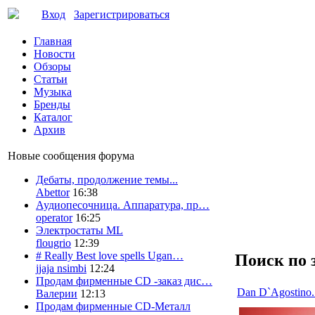
Вход
Зарегистрироваться
Главная
Новости
Обзоры
Статьи
Музыка
Бренды
Каталог
Архив
Новые сообщения форума
Дебаты, продолжение темы...
Abettor
16:38
Аудиопесочница. Аппаратура, пр…
operator
16:25
Электростаты ML
flougrio
12:39
# Really Best love spells Ugan…
Поиск по 
jjaja nsimbi
12:24
Продам фирменные CD -заказ дис…
Dan D`Agostino.
Валерии
12:13
Продам фирменные CD-Металл