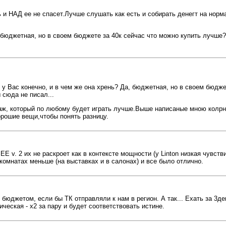
ь и НАД ее не спасет.Лучше слушать как есть и собирать денегт на нор
, бюджетная, но в своем бюджете за 40к сейчас что можно купить лучше?
 у Вас конечно, и в чем же она хрень? Да, бюджетная, но в своем бюдж
 сюда не писал...
аж, который по любому будет играть лучше.Выше написаные мною колрнк
рошие вещи,чтобы понять разницу.
EE v. 2 их не раскроет как в контексте мощности (у Linton низкая чувстви
комнатах меньше (на выставках и в салонах) и все было отлично.
юджетом, если бы ТК отправляли к нам в регион. А так... Ехать за 3де
ческая - х2 за пару и будет соответствовать истине.