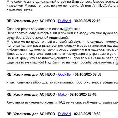
Мне сложно дать однозначный ответ на Ваш вопрос. Скорее всего, д
названием Magnat Tempus, но уже не помню, 55 или 77. HECO Aurora
характеру звука.
RE: Усилитель для AC HECO
-
DiMhAN
-
30-09-2025
22:16
Спасибо ребят за участие и советы!
Перелопатил кучу информации и пришел к выводу что мне нужен все
Буду брать 355 с зеленой индикацией.
Мне все же по душе теплый и спокойный звук, я не слушаю тяжелую
Колонки начали разыгрываться потихоньку и звук становится насыще
информации подтолкнул меня к этому решению и я надеюсь что мо
Emotiva меня смутила главным, это коммутация внутри самого усил
Но я не кричу что это плохой усилитель, просто у меня не вызвал 
Еще раз всем спасибо! Рад был что на мою просьбу откликнулись!
RE: Усилитель для AC HECO
-
Godkiller
-
01-10-2025
09:58
я так понимаю выбор сделан изначально, просто хотелось убедиться в
RE: Усилитель для AC HECO
-
Mako
-
02-10-2025
16:48
Хеко викта изначально хрень и НАД ее не спасет.Лучше слушать как
RE: Усилитель для AC HECO
-
DiMhAN
-
02-10-2025
19:32