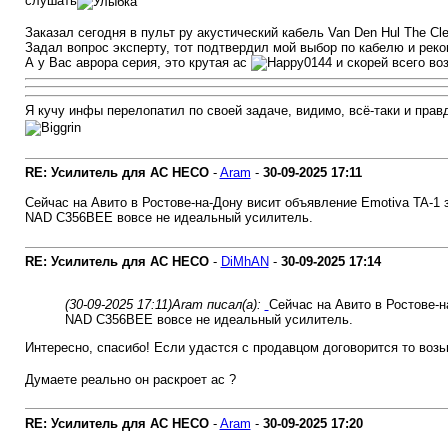
слушать
Заказал сегодня в пульт ру акустический кабель Van Den Hul The Cle
Задал вопрос эксперту, тот подтвердил мой выбор по кабелю и реко
А у Вас аврора серия, это крутая ас
и скорей всего воз
Я кучу инфы перелопатил по своей задаче, видимо, всё-таки и прав
RE: Усилитель для AC HECO
-
Aram
-
30-09-2025
17:11
Сейчас на Авито в Ростове-на-Дону висит объявление Emotiva TA-1 
NAD C356BEE вовсе не идеальный усилитель.
RE: Усилитель для AC HECO
-
DiMhAN
-
30-09-2025
17:14
(30-09-2025 17:11)
Aram писал(а):
Сейчас на Авито в Ростове-н
NAD C356BEE вовсе не идеальный усилитель.
Интересно, спасибо! Если удастся с продавцом договорится то воз
Думаете реально он раскроет ас ?
RE: Усилитель для AC HECO
-
Aram
-
30-09-2025
17:20