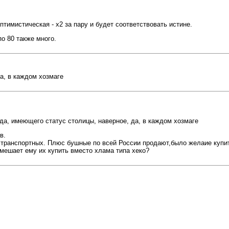
оптимистическая - х2 за пару и будет соответствовать истине.
по 80 также много.
а, в каждом хозмаге
да, имеющего статус столицы, наверное, да, в каждом хозмаге
в.
ов транспортных. Плюс бушные по всей России продают,было желаие купи
о мешает ему их купить вместо хлама типа хеко?