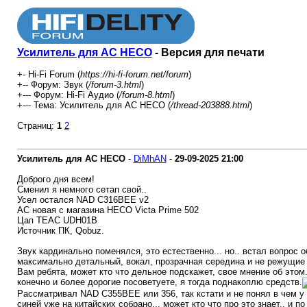
Усилитель для AC HECO
- Версия для печати
+- Hi-Fi Forum (
https://hi-fi-forum.net/forum
)
+-- Форум: Звук (
/forum-3.html
)
+--- Форум: Hi-Fi Аудио (
/forum-8.html
)
+--- Тема: Усилитель для AC HECO (
/thread-203888.html
)
Страниц:
1
2
Усилитель для AC HECO
-
DiMhAN
-
29-09-2025
21:00
Доброго дня всем!
Сменил я немного сетап свой..
Усел остался NAD C316BEE v2
АС новая с магазина HECO Victa Prime 502
Цап TEAC UDH01B
Источник ПК, Qobuz.
Звук кардинально поменялся, это естественно... но.. встал вопрос 
максимально детальный, вокал, прозрачная середина и не режущие с
Вам ребята, может кто что дельное подскажет, свое мнение об этом
конечно и более дорогие посоветуете, я тогда поднакоплю средств.
Рассматривал NAD C355BEE или 356, так кстати и не понял в чем у н
синей уже на китайских собрано... может кто что про это знает.. и п