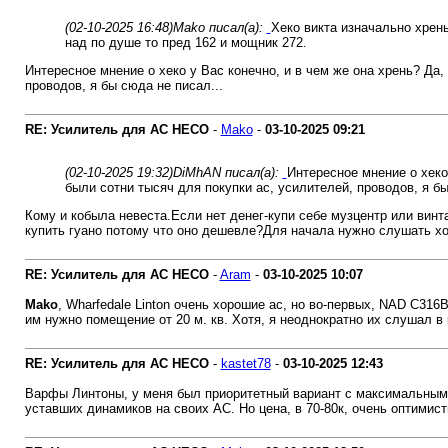
(02-10-2025 16:48)
Mako писал(а):
Хеко викта изначально хрен
над по душе то пред 162 и мощник 272.
Интересное мнение о хеко у Вас конечно, и в чем же она хрень? Да
проводов, я бы сюда не писал...
RE: Усилитель для AC HECO
-
Mako
-
03-10-2025
09:21
(02-10-2025 19:32)
DiMhAN писал(а):
Интересное мнение о хеко
были сотни тысяч для покупки ас, усилителей, проводов, я бы
Кому и кобыла невеста.Если нет денег-купи себе музцентр или винт
купить гуано потому что оно дешевле?Для начала нужно слушать хо
RE: Усилитель для AC HECO
-
Aram
-
03-10-2025
10:07
Mako
, Wharfedale Linton очень хорошие ас, но во-первых, NAD C316B
им нужно помещение от 20 м. кв. Хотя, я неоднократно их слушал в 
RE: Усилитель для AC HECO
-
kastet78
-
03-10-2025
12:43
Варфы Линтоны, у меня был приоритетный вариант с максимальным б
уставших динамиков на своих АС. Но цена, в 70-80к, очень оптимисти