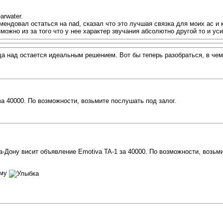
arwater.
мендовал остаться на nad, сказал что это лучшая связка для моих ас и 
можно из за того что у нее характер звучания абсолютно другой то и ус
да над остается идеальным решением. Вот бы теперь разобраться, в чем
за 40000. По возможности, возьмите послушать под залог.
а-Дону висит объявление Emotiva TA-1 за 40000. По возможности, возьми
ьму