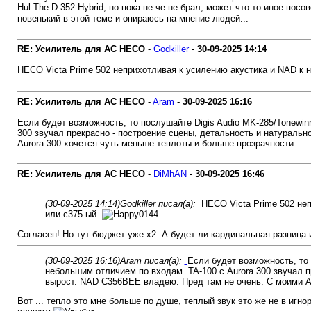
Hul The D-352 Hybrid, но пока не че не брал, может что то иное пос
новенький в этой теме и опираюсь на мнение людей...
RE: Усилитель для AC HECO
-
Godkiller
-
30-09-2025
14:14
HECO Victa Prime 502 неприхотливая к усилению акустика и NAD к не
RE: Усилитель для AC HECO
-
Aram
-
30-09-2025
16:16
Если будет возможность, то послушайте Digis Audio MK-285/Tonewin
300 звучал прекрасно - построение сцены, детальность и натуральн
Aurora 300 хочется чуть меньше теплоты и больше прозрачности.
RE: Усилитель для AC HECO
-
DiMhAN
-
30-09-2025
16:46
(30-09-2025 14:14)
Godkiller писал(а):
HECO Victa Prime 502 неп
или с375-ый..
Согласен! Но тут бюджет уже х2. А будет ли кардинальная разница им
(30-09-2025 16:16)
Aram писал(а):
Если будет возможность, то 
небольшим отличием по входам. TA-100 с Aurora 300 звучал п
вырост. NAD C356BEE владею. Пред там не очень. С моими Au
Вот ... тепло это мне больше по душе, теплый звук это же не в игно