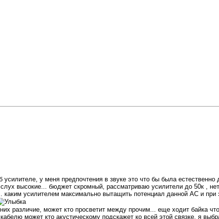
об усилителе, у меня предпочтения в звуке это что бы была естественно
лух высокие... бюджет скромный, рассматриваю усилители до 50к , нет 
.. каким усилителем максимально вытащить потенциал данной АС и при э
их различие, может кто просветит между прочим... еще ходит байка что 
о кабелю может кто акустическому подскажет ко всей этой связке, я выбр