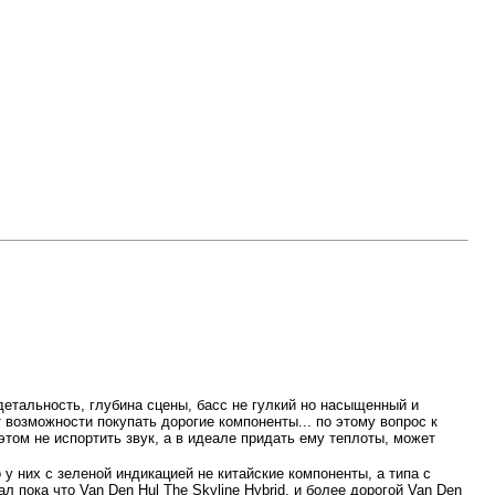
 детальность, глубина сцены, басс не гулкий но насыщенный и
возможности покупать дорогие компоненты... по этому вопрос к
том не испортить звук, а в идеале придать ему теплоты, может
у них с зеленой индикацией не китайские компоненты, а типа с
ал пока что Van Den Hul The Skyline Hybrid, и более дорогой Van Den