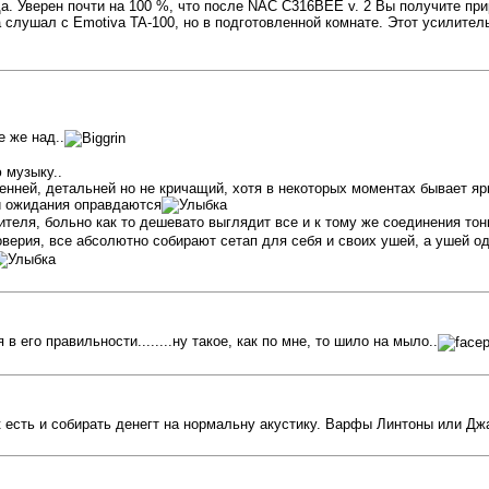
а. Уверен почти на 100 %, что после NAC C316BEE v. 2 Вы получите пр
 слушал с Emotiva TA-100, но в подготовленной комнате. Этот усилител
 же над..
 музыку..
нней, детальней но не кричащий, хотя в некоторых моментах бывает ярко
и ожидания оправдаются
ителя, больно как то дешевато выглядит все и к тому же соединения то
доверия, все абсолютно собирают сетап для себя и своих ушей, а ушей о
 его правильности........ну такое, как по мне, то шило на мыло..
 есть и собирать денегт на нормальну акустику. Варфы Линтоны или Джа