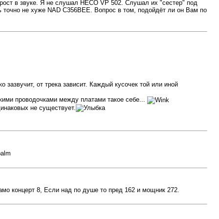
ирост в звуке. Я не слушал HECO VP 502. Слушал их "сестер" под
ь точно не хуже NAD C356BEE. Вопрос в том, подойдёт ли он Вам по
 зазвучит, от трека зависит. Каждый кусочек той или иной
нкими проводочками между платами такое себе...
динаковых не существует.
мо концерт 8, Если над по душе то пред 162 и мощник 272.