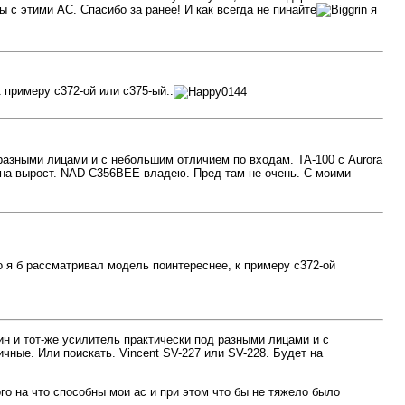
ы с этими АС. Спасибо за ранее! И как всегда не пинайте
я
 примеру c372-ой или с375-ый..
 разными лицами и с небольшим отличием по входам. TA-100 с Aurora
т на вырост. NAD C356BEE владею. Пред там не очень. С моими
о я б рассматривал модель поинтереснее, к примеру c372-ой
ин и тот-же усилитель практически под разными лицами и с
чные. Или поискать. Vincent SV-227 или SV-228. Будет на
ого на что способны мои ас и при этом что бы не тяжело было