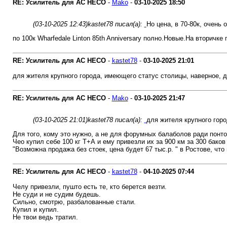
RE: Усилитель для AC HECO
-
Mako
-
03-10-2025
18:50
(03-10-2025 12:43)
kastet78 писал(а):
Но цена, в 70-80к, очень 
по 100к Wharfedale Linton 85th Anniversary полно.Новые.На вторичке 
RE: Усилитель для AC HECO
-
kastet78
-
03-10-2025
21:01
для жителя крупного города, имеющего статус столицы, наверное, д
RE: Усилитель для AC HECO
-
Mako
-
03-10-2025
21:47
(03-10-2025 21:01)
kastet78 писал(а):
для жителя крупного горо
Для того, кому это нужно, а не для форумных балаболов ради понто
Чео купил себе 100 кг Т+А и ему привезли их за 900 км за 300 бак
"Возможна продажа без стоек, цена будет 67 тыс.р. " в Ростове, чт
RE: Усилитель для AC HECO
-
kastet78
-
04-10-2025
07:44
Челу привезли, пушто есть те, кто берется везти.
Не суди и не судим будешь.
Сильно, смотрю, разбалованные стали.
Купил и купил.
Не твои ведь тратил.