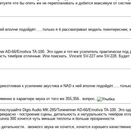
оветуете что бы опять же не переплачивать и добится максимум от систем
й вполне подойдёт......только я б рассматривал модель поинтереснее, к
ner AD-66/Emotiva TA-100. Это один и тот-же усилитель практически под
ость тембров отличные. Или поискать. Vincent SV-227 или SV-228. Буде
рихотливая к усилению акустика и NAD к ней вполне подойдёт......тольк
енно в характере звука от того же 355,356.. вопрос..
послушайте Digis Audio MK-285/Tonewinner AD-66/Emotiva TA-100. Это од
рекрасно - построение сцены, детальность и натуральность тембров отли
rora 300 хочется чуть меньше теплоты и больше прозрачности.
р детальности.. звонкого звука не хочется, хочется хорошего качественн