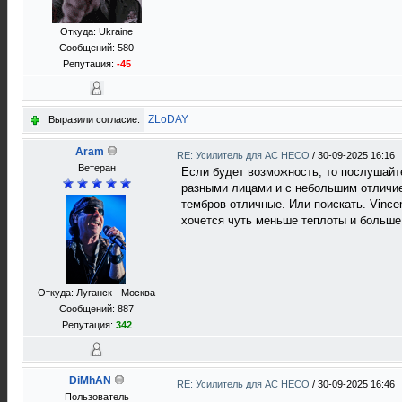
Откуда: Ukraine
Сообщений: 580
Репутация:
-45
ZLoDAY
Выразили согласие:
Aram
RE: Усилитель для AC HECO
/
30-09-2025 16:16
Ветеран
Если будет возможность, то послушайте
разными лицами и с небольшим отличием
тембров отличные. Или поискать. Vince
хочется чуть меньше теплоты и больше
Откуда: Луганск - Москва
Сообщений: 887
Репутация:
342
DiMhAN
RE: Усилитель для AC HECO
/
30-09-2025 16:46
Пользователь