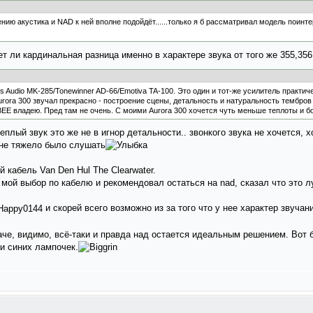
нию акустика и NAD к ней вполне подойдёт......только я б рассматривал модель поинте
т ли кардинальная разница именно в характере звука от того же 355,356.
s Audio MK-285/Tonewinner AD-66/Emotiva TA-100. Это один и тот-же усилитель практи
ora 300 звучал прекрасно - построение сцены, детальность и натуральность тембров 
BEE владею. Пред там не очень. С моими Aurora 300 хочется чуть меньше теплоты и б
теплый звук это же не в игнор детальности.. звонкого звука не хочется, 
 не тяжело было слушать
й кабель Van Den Hul The Clearwater.
 мой выбор по кабелю и рекомендовал остаться на nad, сказал что это л
и скорей всего возможно из за того что у нее характер звучан
че, видимо, всё-таки и правда над остается идеальным решением. Вот б
и синих лампочек.