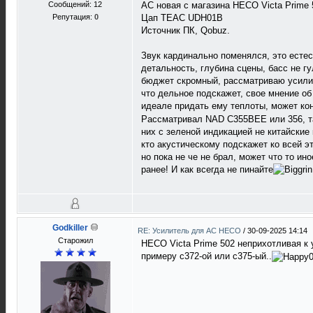
Сообщений: 12
АС новая с магазина HECO Victa Prime 
Репутация:
0
Цап TEAC UDH01B
Источник ПК, Qobuz.
Звук кардинально поменялся, это естест
детальность, глубина сцены, басс не г
бюджет скромный, рассматриваю усилите
что дельное подскажет, свое мнение об
идеале придать ему теплоты, может кон
Рассматривал NAD C355BEE или 356, так
них с зеленой индикацией не китайские 
кто акустическому подскажет ко всей это
но пока не че не брал, может что то и
ранее! И как всегда не пинайте
Godkiller
RE: Усилитель для AC HECO
/
30-09-2025 14:14
Старожил
HECO Victa Prime 502 неприхотливая к 
примеру c372-ой или с375-ый..