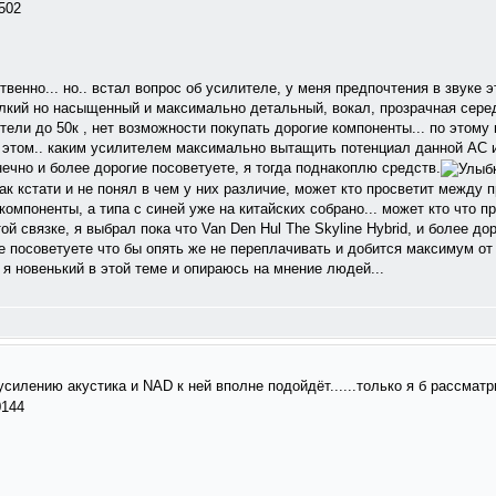
502
венно... но.. встал вопрос об усилителе, у меня предпочтения в звуке 
улкий но насыщенный и максимально детальный, вокал, прозрачная сере
ли до 50к , нет возможности покупать дорогие компоненты... по этому 
 этом.. каким усилителем максимально вытащить потенциал данной АС и 
ечно и более дорогие посоветуете, я тогда поднакоплю средств.
 кстати и не понял в чем у них различие, может кто просветит между пр
компоненты, а типа с синей уже на китайских собрано... может кто что пр
й связке, я выбрал пока что Van Den Hul The Skyline Hybrid, и более дор
ное посоветуете что бы опять же не переплачивать и добится максимум о
я новенький в этой теме и опираюсь на мнение людей...
усилению акустика и NAD к ней вполне подойдёт......только я б рассмат