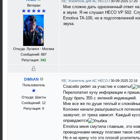
RE: Усилитель для AC HECO
/
30-09-2025 17:20
Ветеран
Мне сложно дать однозначный ответ на 
в звуке. Я не слушал HECO VP 502. Слу
Emotiva TA-100, но в подготовленной к
звука.
Откуда: Луганск - Москва
Сообщений: 887
Репутация:
342
DiMhAN
RE: Усилитель для AC HECO
/
30-09-2025 22:16
Пользователь
Спасибо ребят за участие и советы!
Перелопатил кучу информации и пришел
Откуда: Шахты
Буду брать 355 с зеленой индикацией.
Сообщений: 12
Мне все же по душе теплый и спокойны
Репутация:
0
Колонки начали разыгрываться потихонь
зазвучит, от трека зависит. Каждый ку
оправдаются
Emotiva меня смутила главным, это ком
проводочками между платами такое себ
Но я не кричу что это плохой усилител