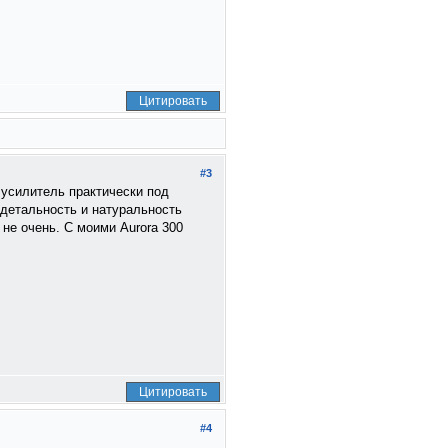
Цитировать
#3
е усилитель практически под
 детальность и натуральность
не очень. С моими Aurora 300
Цитировать
#4