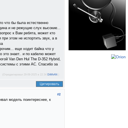
это что бы была естественно
дина и не режущие слух высокие...
вопрос к Вам ребята, может кто
при этом не испортить звук, а в
очим... еще ходит байка что у
о это знает.. и по кабелю может
огой Van Den Hul The D-352 Hybrid,
т системы с этими АС. Спасибо за
(Отредактировал 29-09-2025 в 22:34
DiMhAN
.)
Цитировать
#2
ривал модель поинтереснее, к