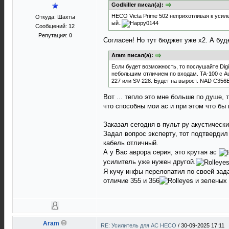
Godkiller писал(а):
HECO Victa Prime 502 неприхотливая к усиле
Откуда: Шахты
ый..
Сообщений: 12
Репутация:
0
Согласен! Но тут бюджет уже х2. А буде
Aram писал(а):
Если будет возможность, то послушайте Digi
небольшим отличием по входам. TA-100 с Aur
227 или SV-228. Будет на вырост. NAD C356
Вот ... тепло это мне больше по душе, 
что способны мои ас и при этом что бы
Заказал сегодня в пульт ру акустически
Задал вопрос эксперту, тот подтвердил
кабель отличный.
А у Вас аврора серия, это крутая ас
усилитель уже нужен другой.
Я кучу инфы перелопатил по своей зада
отличие 355 и 356
и зеленых 
Aram
RE: Усилитель для AC HECO
/
30-09-2025 17:11