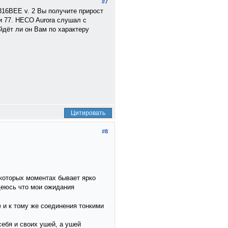
#7
316BEE v. 2 Вы получите прирост
и 77. HECO Aurora слушал с
йдёт ли он Вам по характеру
Цитировать
#8
екоторых моментах бывает ярко
адеюсь что мои ожидания
 и к тому же соединения тонкими
себя и своих ушей, а ушей