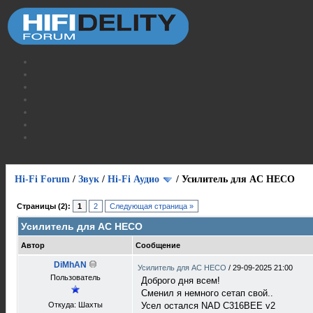
Hi-Fi Forum
/
Звук
/
Hi-Fi Аудио
/
Усилитель для AC HECO
Страницы (2):
1
2
Следующая страница »
Усилитель для AC HECO
Автор
Сообщение
DiMhAN
Усилитель для AC HECO
/
29-09-2025 21:00
Пользователь
Доброго дня всем!
Сменил я немного сетап свой..
Откуда: Шахты
Усел остался NAD C316BEE v2