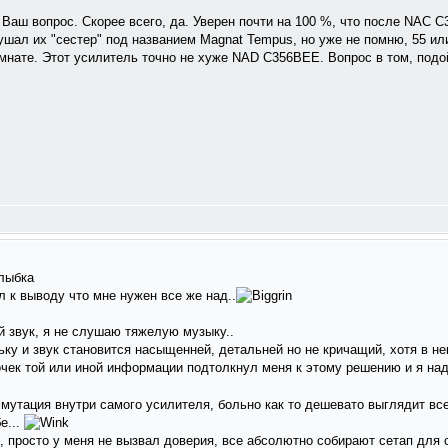
Ваш вопрос. Скорее всего, да. Уверен почти на 100 %, что после NAC C
шал их "сестер" под названием Magnat Tempus, но уже не помню, 55 ил
омнате. Этот усилитель точно не хуже NAD C356BEE. Вопрос в том, подо
 к выводу что мне нужен все же над..
й звук, я не слушаю тяжелую музыку..
ку и звук становится насыщенней, детальней но не кричащий, хотя в н
сочек той или иной информации подтолкнул меня к этому решению и я н
мутация внутри самого усилителя, больно как то дешевато выглядит все
е...
ь, просто у меня не вызвал доверия, все абсолютно собирают сетап для 