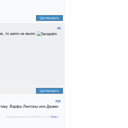
Цитировать
#9
не, то шило на мыло..
Цитировать
#10
устику. Варфы Линтоны или Джамо
(Отредактировал 02-10-2025 в 16:48
Mako
.)