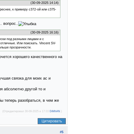
(30-09-2025 14:14)
реснее, к примеру c372-ой или с375-
. вопрос..
(30-09-2025 16:16)
чески под разными лицами и с
отличные. Или поискать. Vincent SV-
ольше прозрачности.
хочется хорошего качественного на
учшая связка для моих ас и
ия абсолютно другой то и
ы теперь разобраться, в чем же
(Отредактировал 30-09-2025 в 17:03
DiMhAN
.)
Цитировать
#5