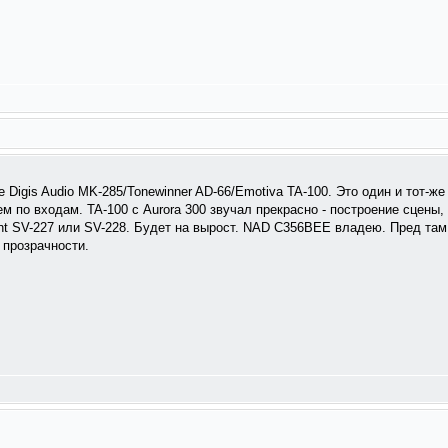
 Digis Audio MK-285/Tonewinner AD-66/Emotiva TA-100. Это один и тот-ж
 по входам. TA-100 с Aurora 300 звучал прекрасно - построение сцены,
nt SV-227 или SV-228. Будет на вырост. NAD C356BEE владею. Пред там 
 прозрачности.