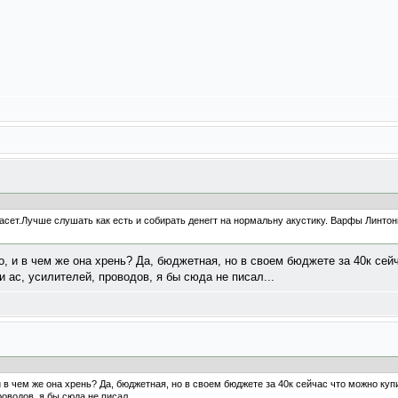
пасет.Лучше слушать как есть и собирать денегт на нормальну акустику. Варфы Линтон
о, и в чем же она хрень? Да, бюджетная, но в своем бюджете за 40к се
 ас, усилителей, проводов, я бы сюда не писал...
и в чем же она хрень? Да, бюджетная, но в своем бюджете за 40к сейчас что можно ку
оводов, я бы сюда не писал...