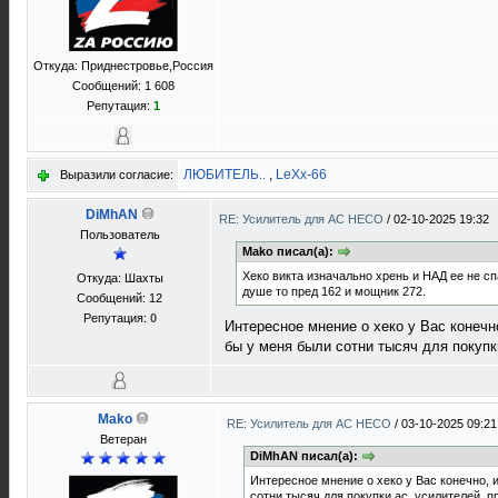
Откуда: Приднестровье,Россия
Сообщений: 1 608
Репутация:
1
ЛЮБИТЕЛЬ..
,
LeXx-66
Выразили согласие:
DiMhAN
RE: Усилитель для AC HECO
/
02-10-2025 19:32
Пользователь
Mako писал(а):
Хеко викта изначально хрень и НАД ее не с
Откуда: Шахты
душе то пред 162 и мощник 272.
Сообщений: 12
Репутация:
0
Интересное мнение о хеко у Вас конечн
бы у меня были сотни тысяч для покупки
Mako
RE: Усилитель для AC HECO
/
03-10-2025 09:21
Ветеран
DiMhAN писал(а):
Интересное мнение о хеко у Вас конечно, 
сотни тысяч для покупки ас, усилителей, пр