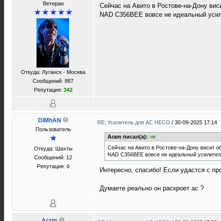
Ветеран
Сейчас на Авито в Ростове-на-Дону вис
NAD C356BEE вовсе не идеальный усил
Откуда: Луганск - Москва
Сообщений: 887
Репутация:
342
DiMhAN
RE: Усилитель для AC HECO
/
30-09-2025 17:14
Пользователь
Aram писал(а):
Сейчас на Авито в Ростове-на-Дону висит о
Откуда: Шахты
NAD C356BEE вовсе не идеальный усилител
Сообщений: 12
Репутация:
0
Интересно, спасибо! Если удастся с п
Думаете реально он раскроет ас ?
Aram