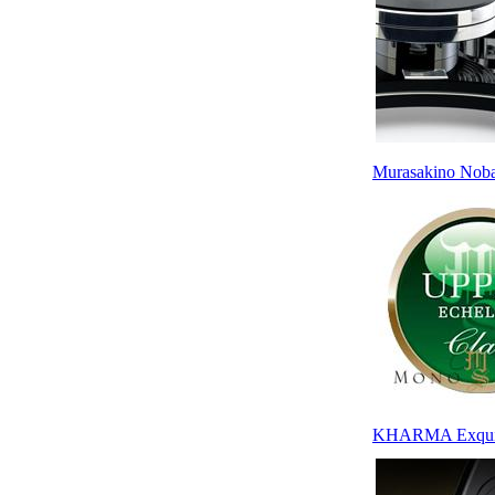
Murasakino No
KHARMA Exquisi