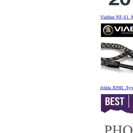
Viablue NF-S1.
Jolida JD9II. Л