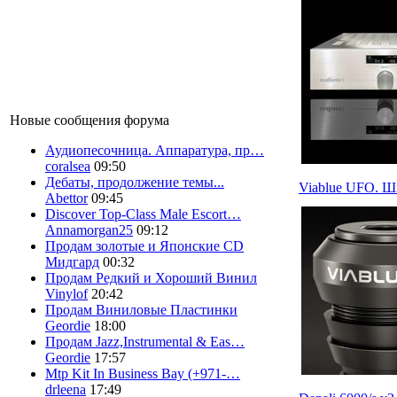
Новые сообщения форума
Аудиопесочница. Аппаратура, пр…
coralsea
09:50
Дебаты, продолжение темы...
Viablue UFO. 
Abettor
09:45
Discover Top-Class Male Escort…
Annamorgan25
09:12
Продам золотые и Японские CD
Мидгард
00:32
Продам Редкий и Хороший Винил
Vinylof
20:42
Продам Виниловые Пластинки
Geordie
18:00
Продам Jazz,Instrumental & Eas…
Geordie
17:57
Mtp Kit In Business Bay (+971-…
drleena
17:49