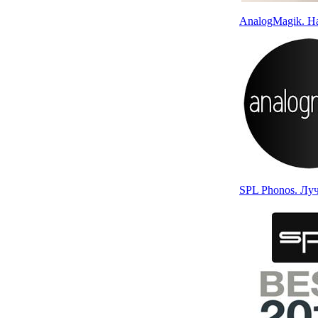
AnalogMagik. Н
SPL Phonos. Лу